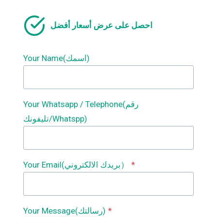
يتم
تصنيعه
احصل على عرض أسعار أفضل
من
خلال
تشكيل
Your Name(اسمك)
اللف؟
ماذا
تفعل
آلة
تشكيل
Your Whatsapp / Telephone(رقم
اللف؟
تليفونك/Whatspp)
ما
هي
آلة
تشكيل
اللف؟
*
Your Email(بريدك الالكتروني）
*
Your Message(رسالتك)