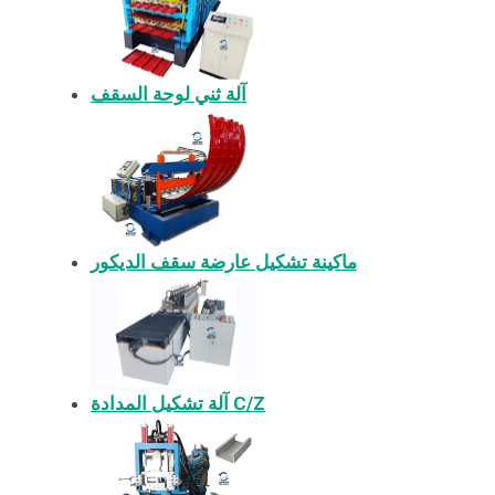
آلة ثني لوحة السقف
ماكينة تشكيل عارضة سقف الديكور
آلة تشكيل المدادة C/Z