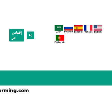
إقتباس
حر
orming.com