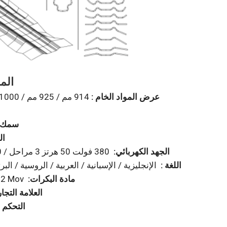
المعايير الفنية
عرض المواد الخام :
سمك ا
ال
الجهد الكهربائي:
380 فولت 50 هرتز 3 مراحل / 220 فولت 60 هرتز 3 مراح (يمكن تخصيصه وفقًا لاحتياجاتك)
اللغة :
الإنجليزية / الإسبانية / العربية / الروسية / الب
:مادة البكرات
(يمكن تخصيصها 
العلامة التجا
التحكم ا