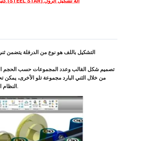
كتيب.(STEEL STAR).آلة تشكيل الرول
التشكيل باللف هو نوع من الدرفلة يتضمن ثني
تصميم شكل القالب وعدد المجموعات حسب الحجم المط
من خلال الثني البارد مجموعة تلو الأخرى، يمكن ت
النظام الهيدروليكي، نظام القص وجهاز تشفير العد لتحقيق التشغيل الآلي.