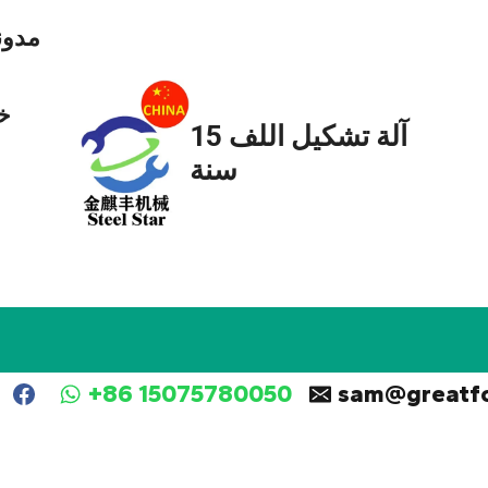
مدون
خ
آلة تشكيل اللف 15
سنة
+86 15075780050
sam@greatf