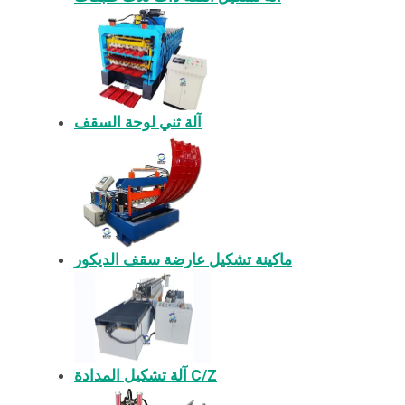
آلة ثني لوحة السقف
ماكينة تشكيل عارضة سقف الديكور
آلة تشكيل المدادة C/Z