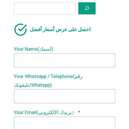
الأرضية
Search
المركبة,تطبيقات
آلات
تشكيل
سطح
احصل على عرض أسعار أفضل
الأرضية
المركبة
Your Name(اسمك)
Your Whatsapp / Telephone(رقم
تليفونك/Whatspp)
*
Your Email(بريدك الالكتروني）