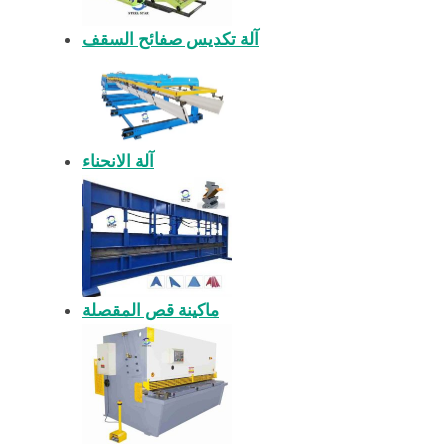
آلة تكديس صفائح السقف
آلة الانحناء
ماكينة قص المقصلة