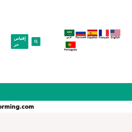
إقتباس
حر
orming.com