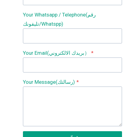
Your Whatsapp / Telephone(رقم
تليفونك/Whatspp)
*
Your Email(بريدك الالكتروني）
*
Your Message(رسالتك)