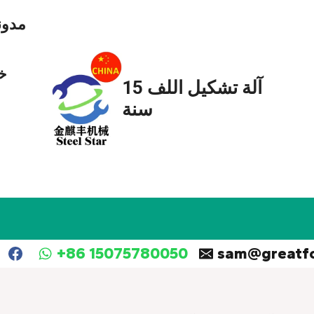
مدون
خ
آلة تشكيل اللف 15
سنة
+86 15075780050
sam@greatf