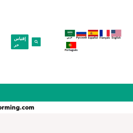
إقتباس
حر
orming.com