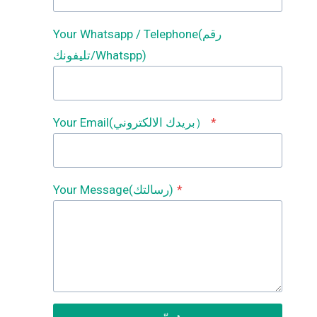
Your Whatsapp / Telephone(رقم
تليفونك/Whatspp)
*
Your Email(بريدك الالكتروني）
*
Your Message(رسالتك)