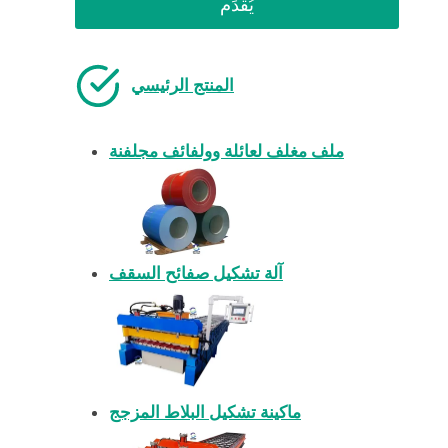
يُقدِّم
المنتج الرئيسي
ملف مغلف لعائلة وولفائف مجلفنة
آلة تشكيل صفائح السقف
ماكينة تشكيل البلاط المزجج