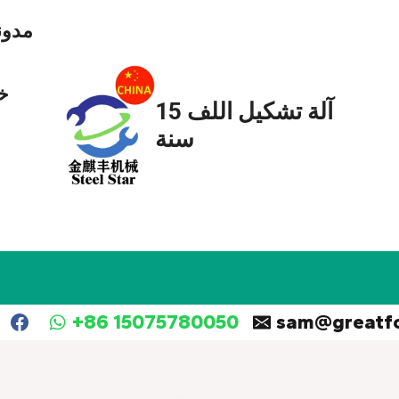
مدون
خ
آلة تشكيل اللف 15
سنة
+86 15075780050
sam@greatf