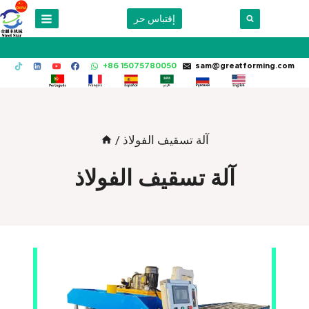
Skip
إقتباس حر
to
content
+86 15075780050
sam@greatforming.com
آلة تسقيف الفولاذ
/
آلة تسقيف الفولاذ