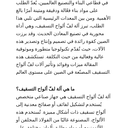
في قطاعي البناء والتصنيع العالميين، يُعدّ الطلب
على مواد بناء فعّالة ودقيقة ومتينة أمرًا بالغ
الأهمية. ومن بين المعدات الرئيسية التي تلبي هذا
الطلب، تبرز آلة لفّ ألواح التسقيف، وهي أداة
محورية في تصنيع المعادن الحديث. وقد برزت
الصين كقوة رائدة في تصميم وإنتاج وتصدير هذه
الآلات، حيث تُقدّم تكنولوجيا متطورة وموثوقية
عالية وفعالية من حيث التكلفة. تستكشف هذه
المقالة ميزات وفوائد وتأثير آلات لفّ ألواح
التسقيف المصنّعة في الصين على مستوى العالم.
ما هي آلة لفّ ألواح التسقيف؟
آلة لفّ ألواح التسقيف هي جهاز صناعي متخصص
يُستخدم لتشكيل لفائف أو صفائح معدنية إلى
ألواح تسقيف ذات أشكال مميزة. تُستخدم هذه
الألواح، المصنوعة غالبًا من الفولاذ المجلفن أو
الألومنيوم أو مواد مطلية بألوان مختلفة، على