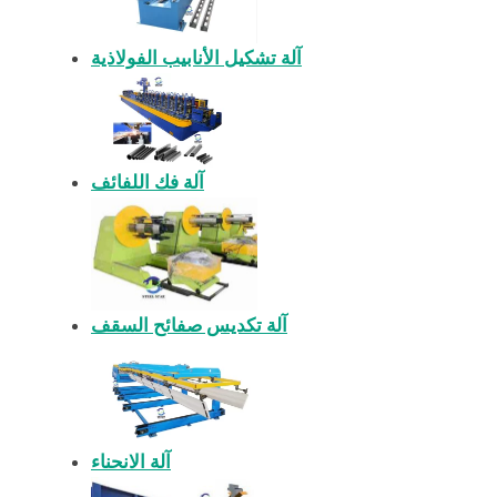
آلة تشكيل الأنابيب الفولاذية
آلة فك اللفائف
آلة تكديس صفائح السقف
آلة الانحناء