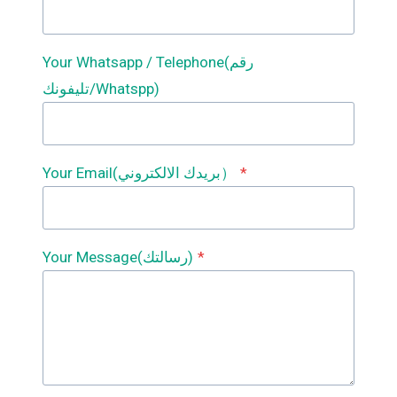
Your Whatsapp / Telephone(رقم
تليفونك/Whatspp)
*
Your Email(بريدك الالكتروني）
*
Your Message(رسالتك)