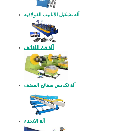
آلة تشكيل الأنابيب الفولاذية
آلة فك اللفائف
آلة تكديس صفائح السقف
آلة الانحناء