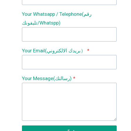
Your Whatsapp / Telephone(رقم
تليفونك/Whatspp)
*
Your Email(بريدك الالكتروني）
*
Your Message(رسالتك)