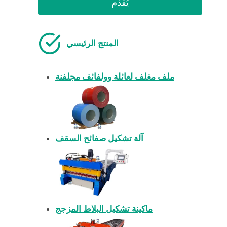
يُقدِّم
المنتج الرئيسي
ملف مغلف لعائلة وولفائف مجلفنة
آلة تشكيل صفائح السقف
ماكينة تشكيل البلاط المزجج