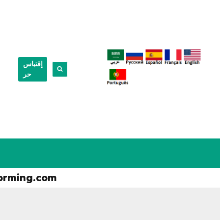
إقتباس
حر
orming.com