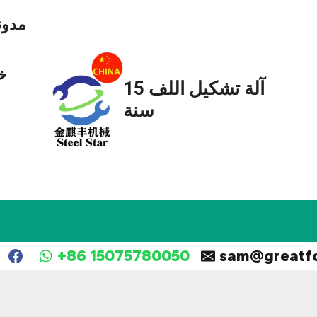
مدون
خ
آلة تشكيل اللف 15
سنة
+86 15075780050
sam@greatf