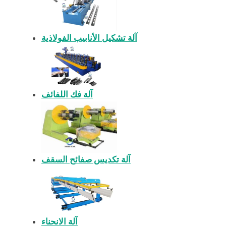
آلة تشكيل الأنابيب الفولاذية
آلة فك اللفائف
آلة تكديس صفائح السقف
آلة الانحناء