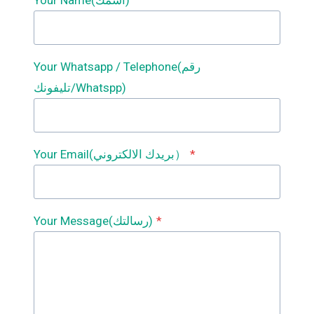
Your Whatsapp / Telephone(رقم
تليفونك/Whatspp)
*
Your Email(بريدك الالكتروني）
*
Your Message(رسالتك)