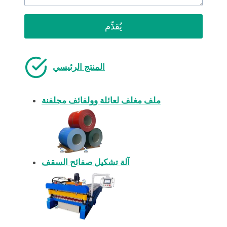
يُقدِّم
المنتج الرئيسي
ملف مغلف لعائلة وولفائف مجلفنة
آلة تشكيل صفائح السقف