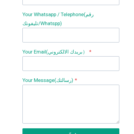
Your Whatsapp / Telephone(رقم
تليفونك/Whatspp)
*
Your Email(بريدك الالكتروني）
*
Your Message(رسالتك)