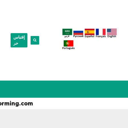
إقتباس
حر
orming.com