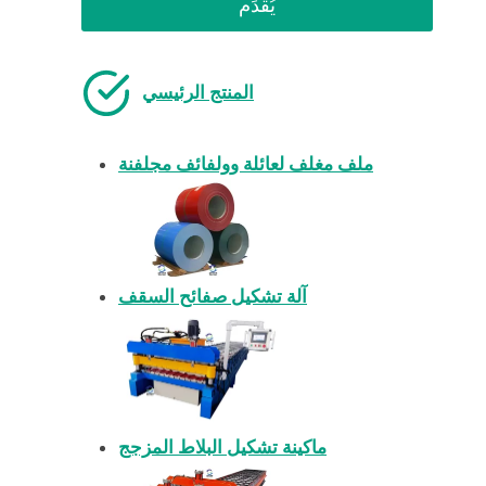
يُقدِّم
المنتج الرئيسي
ملف مغلف لعائلة وولفائف مجلفنة
آلة تشكيل صفائح السقف
ماكينة تشكيل البلاط المزجج