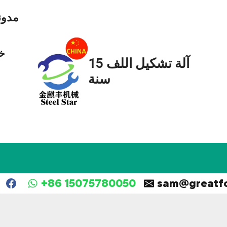
مدون
خ
آلة تشكيل اللف 15
سنة
+86 15075780050
sam@greatf