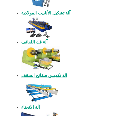
آلة تشكيل الأنابيب الفولاذية
آلة فك اللفائف
آلة تكديس صفائح السقف
آلة الانحناء