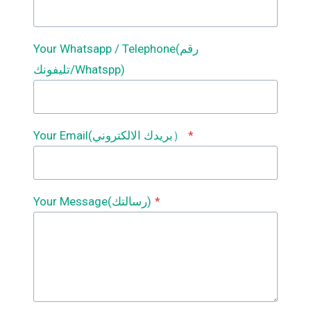
Your Whatsapp / Telephone(رقم
تليفونك/Whatspp)
*
Your Email(بريدك الالكتروني）
*
Your Message(رسالتك)