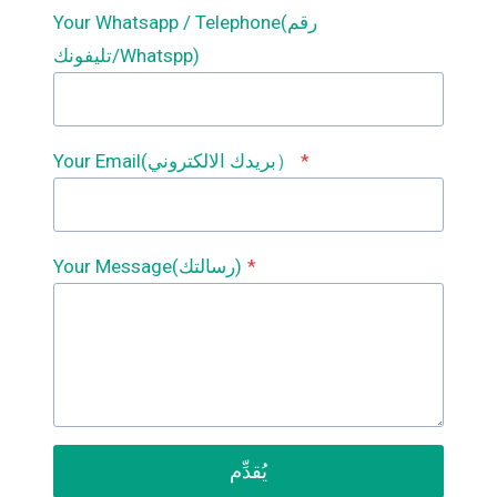
Your Whatsapp / Telephone(رقم
تليفونك/Whatspp)
*
Your Email(بريدك الالكتروني）
*
Your Message(رسالتك)
يُقدِّم