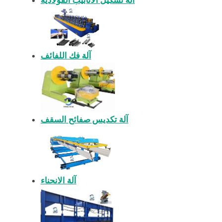
آلة تشكيل الأنابيب الفولاذية
آلة فك اللفائف
آلة تكديس صفائح السقف
آلة الانحناء