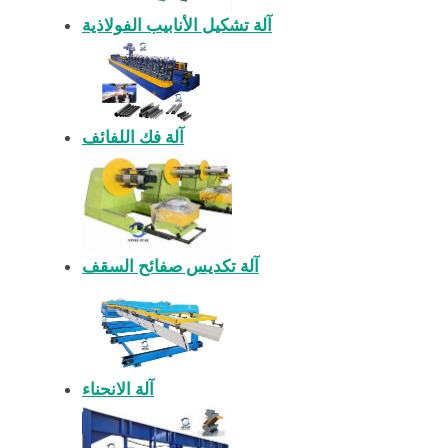
آلة تشكيل الأنابيب الفولاذية
آلة فك اللفائف
آلة تكديس صفائح السقف
آلة الانحناء