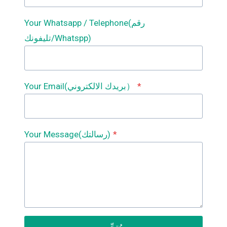
Your Whatsapp / Telephone(رقم
تليفونك/Whatspp)
*
Your Email(بريدك الالكتروني）
*
Your Message(رسالتك)