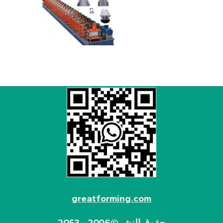
greatforming.com
حقوق النشر©2006--2053