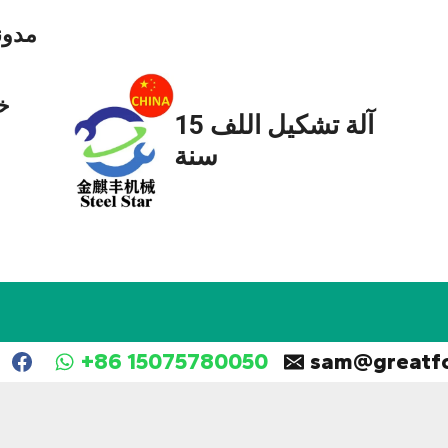
مدون
خ
آلة تشكيل اللف 15
سنة
+86 15075780050
sam@greatf