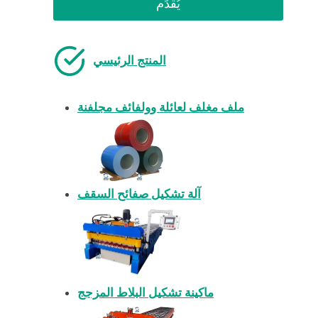
يُقدِّم
المنتج الرئيسي
ملف مغلف لعائلة وولفائف مجلفنة
آلة تشكيل صفائح السقف
ماكينة تشكيل البلاط المزجج