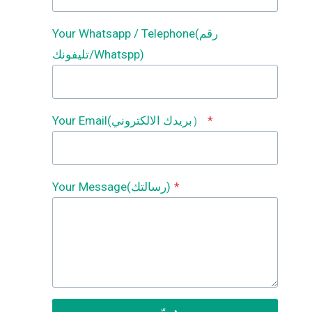
Your Whatsapp / Telephone(رقم
تليفونك/Whatspp)
*
Your Email(بريدك الالكتروني）
*
Your Message(رسالتك)