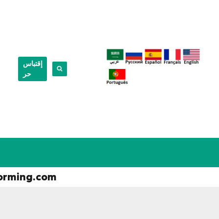
إقتباس
حر
orming.com