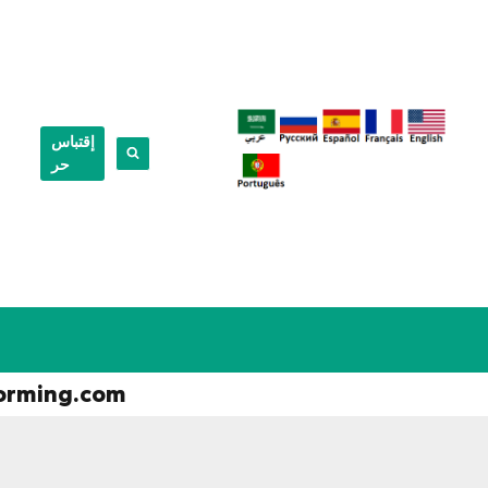
إقتباس
حر
orming.com