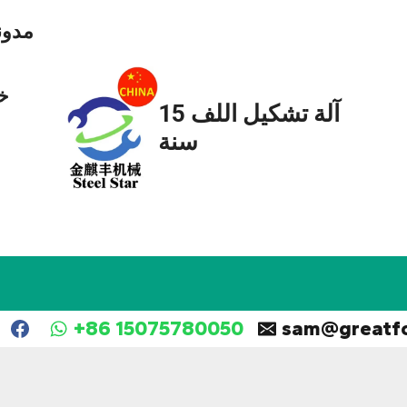
مدون
خ
آلة تشكيل اللف 15
سنة
+86 15075780050
sam@greatf