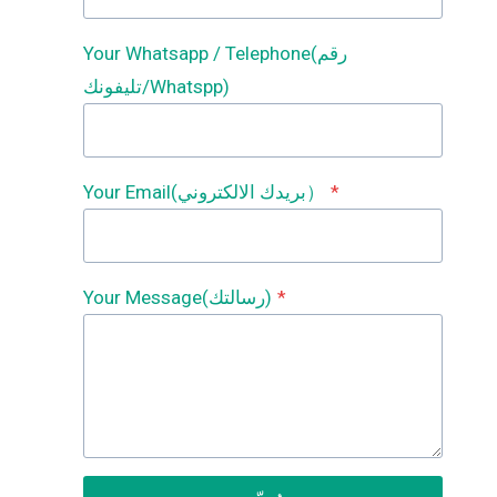
Your Whatsapp / Telephone(رقم
تليفونك/Whatspp)
*
Your Email(بريدك الالكتروني）
*
Your Message(رسالتك)