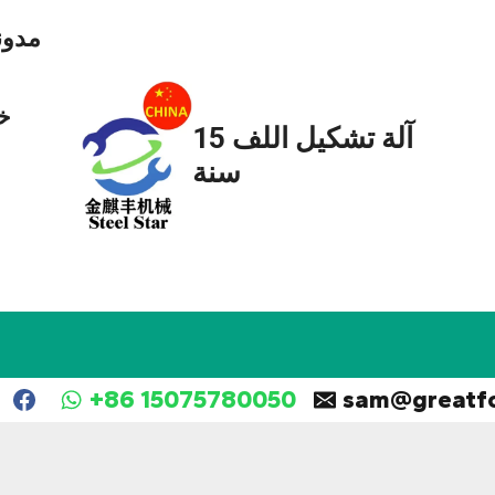
مدون
خ
آلة تشكيل اللف 15
سنة
+86 15075780050
sam@greatf