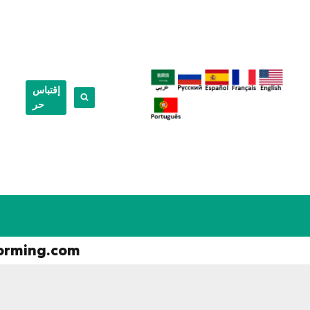
إقتباس
حر
orming.com