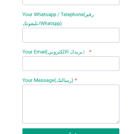
Your Whatsapp / Telephone(رقم
تليفونك/Whatspp)
*
Your Email(بريدك الالكتروني）
*
Your Message(رسالتك)