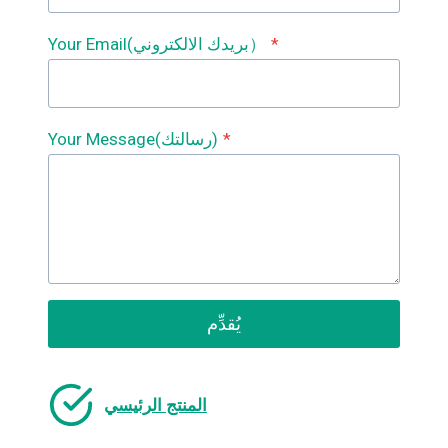
*
Your Email(بريدك الالكتروني）
*
Your Message(رسالتك)
يُقدِّم
المنتج الرئيسي