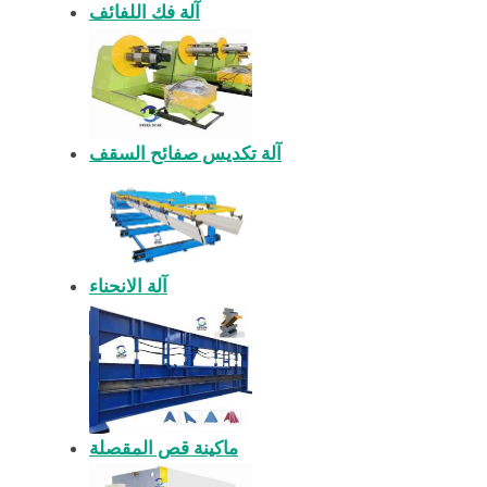
آلة فك اللفائف
آلة تكديس صفائح السقف
آلة الانحناء
ماكينة قص المقصلة