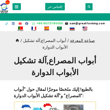
Skip
إقتباس حر
to
content
+86 15075780050
sam@greatforming.com
صناعة المعرفة
/
أبواب المصراع,آلة تشكيل
/
الأبواب الدوارة
أبواب المصراع,آلة تشكيل
الأبواب الدوارة
بالطبع! إليك ملخصًا موجزًا لمقال حول “أبواب
المصراع” و”آلة تشكيل الأبواب الدوارة”: