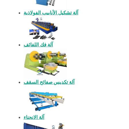
آلة تشكيل الأنابيب الفولاذية
آلة فك اللفائف
آلة تكديس صفائح السقف
آلة الانحناء