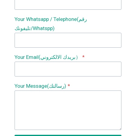
Your Whatsapp / Telephone(رقم
تليفونك/Whatspp)
*
Your Email(بريدك الالكتروني）
*
Your Message(رسالتك)