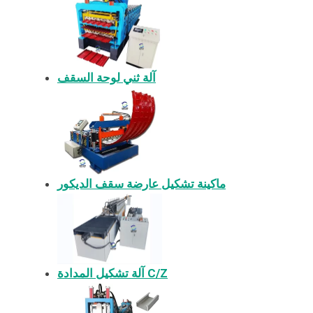
آلة ثني لوحة السقف
ماكينة تشكيل عارضة سقف الديكور
آلة تشكيل المدادة C/Z