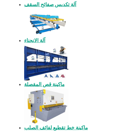
آلة تكديس صفائح السقف
آلة الانحناء
ماكينة قص المقصلة
ماكينة خط تقطيع لفائف الصلب